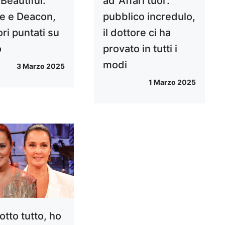
 Beautiful:
ad ‘Affari tuoi’:
e e Deacon,
pubblico incredulo,
tori puntati su
il dottore ci ha
o
provato in tutti i
modi
3 Marzo 2025
1 Marzo 2025
rotto tutto, ho