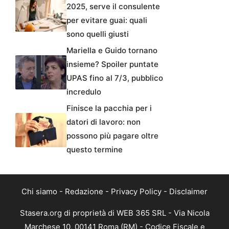
2025, serve il consulente
per evitare guai: quali
sono quelli giusti
Mariella e Guido tornano
insieme? Spoiler puntate
UPAS fino al 7/3, pubblico
incredulo
Finisce la pacchia per i
datori di lavoro: non
possono più pagare oltre
questo termine
Chi siamo
-
Redazione
-
Privacy Policy
-
Disclaimer
Stasera.org di proprietà di WEB 365 SRL - Via Nicola
Marchese 10, 00141 Roma (RM) - Codice Fiscale e