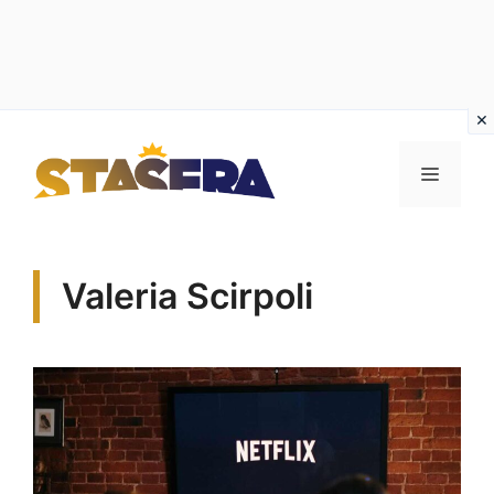
Vai
al
MENU
contenuto
Valeria Scirpoli