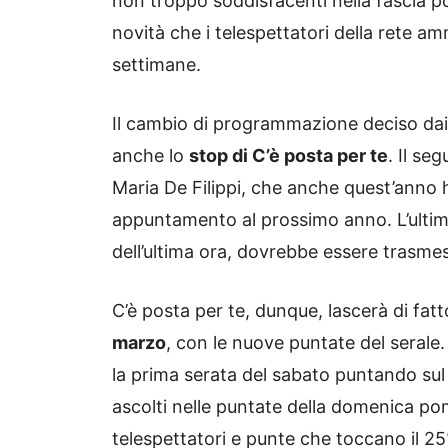
non troppo soddisfacenti nella fascia p
novità che i telespettatori della rete a
settimane.
Il cambio di programmazione deciso da
anche lo
stop di C’è posta per te
. Il se
Maria De Filippi, che anche quest’anno h
appuntamento al prossimo anno. L’ulti
dell’ultima ora, dovrebbe essere trasm
C’è posta per te, dunque, lascerà di fatt
marzo
, con le nuove puntate del serale
la prima serata del sabato puntando su
ascolti nelle puntate della domenica po
telespettatori e punte che toccano il 2