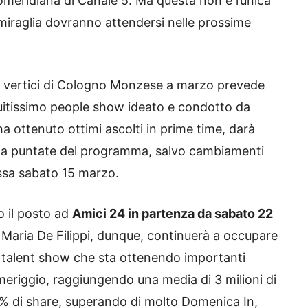
omeridiana di Canale 5. Ma questa non è l’unica
mmiraglia dovranno attendersi nelle prossime
i vertici di Cologno Monzese a marzo prevede
guitissimo people show ideato e condotto da
a ottenuto ottimi ascolti in prime time, darà
ma puntate del programma, salvo cambiamenti
essa sabato 15 marzo.
o il posto ad
Amici 24 in partenza da sabato 22
. Maria De Filippi, dunque, continuerà a occupare
l talent show che sta ottenendo importanti
meriggio, raggiungendo una media di 3 milioni di
5% di share, superando di molto Domenica In,